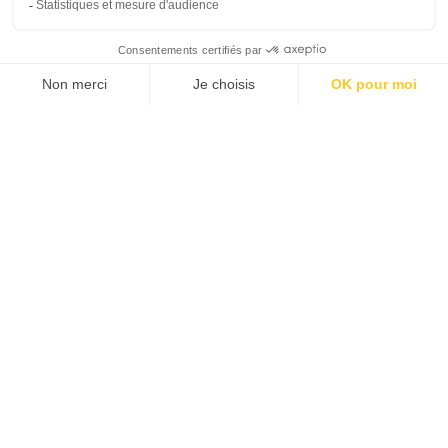
Testez-nous
Candidature spontanée
05 57 77 22 00
1 impasse Roudet - 33450 Izon