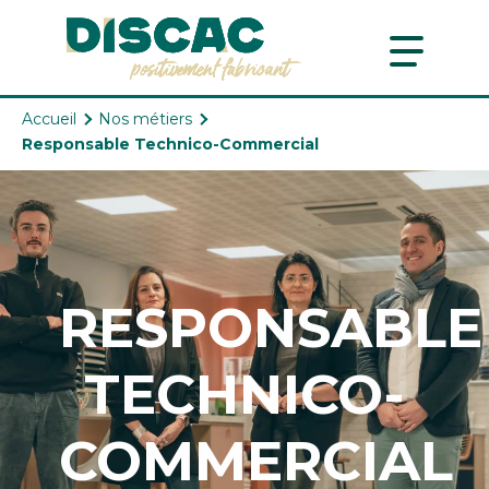
Aller au contenu
Aller au menu
Accueil
Nos métiers
Responsable Technico-Commercial
RESPONSABLE
TECHNICO-
COMMERCIAL